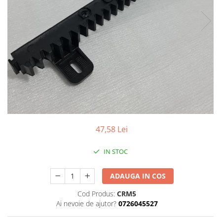
Control acces
Automatizari porti culisante
Accesorii pentru automatizari porti
culisante
Automatizari porti batante
Accesorii pentru automatizari porti
batante
Automatizari usi de garaj
Interfoane
Statii de incarcare mașini electrice
47,58 Lei
Statii de incarcare AC
Cabluri și accesorii
IN STOC
ADAUGA IN COS
Cod Produs:
CRM5
Ai nevoie de ajutor?
0726045527