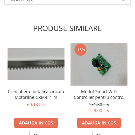
PRODUSE SIMILARE
-15%
Cremaliera metalica zincata
Modul Smart WiFi
Motorline CRM4, 1 m
Controller pentru control
automatizare porti/usa
60,18 Lei
151,80 Lei
garaj YX-G4-220V, control
129,00 Lei
prin telefon, 1 canal, 220V
ADAUGA IN COS
ADAUGA IN COS