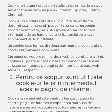
Control Acces
Cookie-urile sunt instalate prin solicitarea emisa de un web-
Automatizari porti culisante
server catre un browser (de ex. Internet Explorer, Firefox,
Accesorii pentru automatizari porti
Chrome).
culisante
Cookie-urile odata instalate au o durata de existenta
Automatizari porti batante
determinata, ramanand "pasive", in sensul ca nu contin
programe software, virusi sau spyware si nu vor accesa
Accesorii pentru automatizari porti
informatiile de pe hard driverul utilizatorului pe al carui
batante
echipament au fost instalate.
Automatizari usi de garaj
Un cookie este format din doua parti:numele cookie-ului si
Interfoane
continutul / valoarea cookie-ului.
Statii De Incarcare Mașini
Din punct de vedere tehnic, doar web-serverul care a trimis
Electrice
cookie-ul il poate accesa din nou in momentul in care un
utilizator se intoarce pe pagina de internet asociata web-
Statii de incarcare AC
serverului respectiv.
Cabluri și accesorii
2. Pentru ce scopuri sunt utilizate
cookie-urile prin intermediul
acestei pagini de internet:
Cookie-urile sunt utilizate pentru a furniza utilizatorilor
acestei pagini de internet o experienta mai buna de
navigare si servicii adaptate nevoilor si interesului fiecarui
utilizator in parte, dupa cum urmeaza: