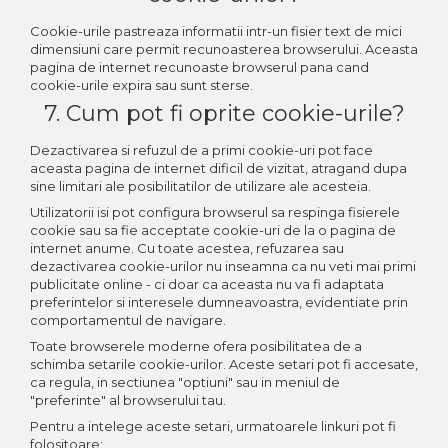
Cookie-urile pastreaza informatii intr-un fisier text de mici
dimensiuni care permit recunoasterea browserului. Aceasta
pagina de internet recunoaste browserul pana cand
cookie-urile expira sau sunt sterse.
7. Cum pot fi oprite cookie-urile?
Dezactivarea si refuzul de a primi cookie-uri pot face
aceasta pagina de internet dificil de vizitat, atragand dupa
sine limitari ale posibilitatilor de utilizare ale acesteia.
Utilizatorii isi pot configura browserul sa respinga fisierele
cookie sau sa fie acceptate cookie-uri de la o pagina de
internet anume. Cu toate acestea, refuzarea sau
dezactivarea cookie-urilor nu inseamna ca nu veti mai primi
publicitate online - ci doar ca aceasta nu va fi adaptata
preferintelor si interesele dumneavoastra, evidentiate prin
comportamentul de navigare.
Toate browserele moderne ofera posibilitatea de a
schimba setarile cookie-urilor. Aceste setari pot fi accesate,
ca regula, in sectiunea "optiuni" sau in meniul de
"preferinte" al browserului tau.
Pentru a intelege aceste setari, urmatoarele linkuri pot fi
folositoare: