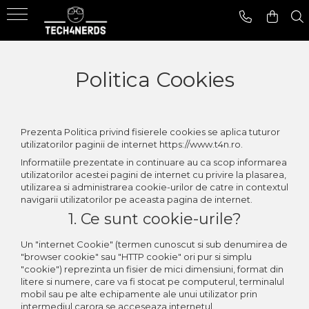
Produse
Ajutor
Politica Cookies
Sisteme De Supraveghere
Ajutor
Camere de supraveghere
Cum Cumpar
NVR network video recorder
Livrare
DVR digital video recorder
Prezenta Politica privind fisierele cookies se aplica tuturor
utilizatorilor paginii de internet https://www.t4n.ro.
Termeni Si Conditii
Spatii de stocare
Informatiile prezentate in continuare au ca scop informarea
Surse de alimentare
FAQ
utilizatorilor acestei pagini de internet cu privire la plasarea,
Accesorii pentru sisteme de
utilizarea si administrarea cookie-urilor de catre in contextul
supraveghere
Metode De Plata
navigarii utilizatorilor pe aceasta pagina de internet.
Senzori
1. Ce sunt cookie-urile?
Politica De Retur
Senzori de fum
Garantia Produselor
Un "internet Cookie" (termen cunoscut si sub denumirea de
Senzori monoxid de carbon
"browser cookie" sau "HTTP cookie" ori pur si simplu
Climatizare
"cookie") reprezinta un fisier de mici dimensiuni, format din
litere si numere, care va fi stocat pe computerul, terminalul
Aer conditionat rezidential
mobil sau pe alte echipamente ale unui utilizator prin
intermediul carora se acceseaza internetul.