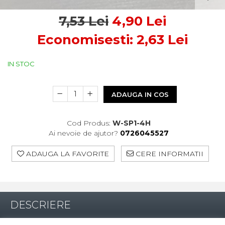
Control Acces
Automatizari porti culisante
7,53 Lei
4,90 Lei
Accesorii pentru automatizari porti
Economisesti:
2,63
Lei
culisante
Automatizari porti batante
Accesorii pentru automatizari porti
IN STOC
batante
Automatizari usi de garaj
ADAUGA IN COS
Interfoane
Statii De Incarcare Mașini
Electrice
Cod Produs:
W-SP1-4H
Ai nevoie de ajutor?
0726045527
Statii de incarcare AC
Cabluri și accesorii
ADAUGA LA FAVORITE
CERE INFORMATII
DESCRIERE