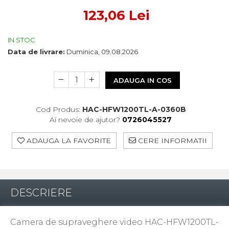
Control Acces
123,06 Lei
Automatizari porti culisante
Accesorii pentru automatizari porti
culisante
IN STOC
Automatizari porti batante
Data de livrare:
Duminica, 09.08.2026
Accesorii pentru automatizari porti
batante
ADAUGA IN COS
Automatizari usi de garaj
Interfoane
Cod Produs:
HAC-HFW1200TL-A-0360B
Statii De Incarcare Mașini
Ai nevoie de ajutor?
0726045527
Electrice
Statii de incarcare AC
ADAUGA LA FAVORITE
CERE INFORMATII
Cabluri și accesorii
DESCRIERE
Camera de supraveghere video HAC-HFW1200TL-