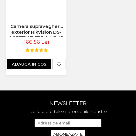
Camera supraveghere
exterior Hikvision DS-
2CE17D0TIT5F, 2 MP, IR
166,56 Lei
80 m, 3.6 mm
ADAUGA IN COS
NEWSLETTER
Nu rata ofertele si promotiile noastre