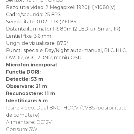
Senzor: 1/2.7 inch CMOS
Rezolutie video: 2 Megapixeli 1920(H)×1080(V)
Cadre/secunda: 25 FPS
Sensibilitate: 0.02 LUX @F1.85
Distanta iluminator IR: 80m (2 LED-uri Smart IR)
Lential fixa: 3.6 mm
Unghi de vizualizare: 87.5°
Functii speciale: Day/Night auto-manual, BLC, HLC,
DWDR, AGC, 2DNR, meniu OSD
Microfon incorporat
Functia DORI:
Detectie: 53 m
Observare: 21 m
Recunoastere: 11 m
Identificare: 5 m
Iesire video: Dual BNC- HDCVI/CVBS (posibilitate
de comutare)
Alimentare: DC12V
Consum: 3W