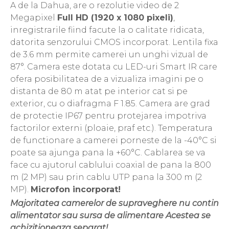
A de la Dahua, are o rezolutie video de 2
Megapixel
Full HD (1920 x 1080 pixeli)
,
inregistrarile fiind facute la o calitate ridicata,
datorita senzorului CMOS incorporat. Lentila fixa
de 3.6 mm permite camerei un unghi vizual de
87°. Camera este dotata cu LED-uri Smart IR care
ofera posibilitatea de a vizualiza imagini pe o
distanta de 80 m atat pe interior cat si pe
exterior, cu o diafragma F 1.85. Camera are grad
de protectie IP67 pentru protejarea impotriva
factorilor externi (ploaie, praf etc.). Temperatura
de functionare a camerei porneste de la -40°C si
poate sa ajunga pana la +60°C. Cablarea se va
face cu ajutorul cablului coaxial de pana la 800
m (2 MP) sau prin cablu UTP pana la 300 m (2
MP).
Microfon incorporat!
Majoritatea camerelor de supraveghere nu contin
alimentator sau sursa de alimentare Acestea se
achizitioneaza separat!