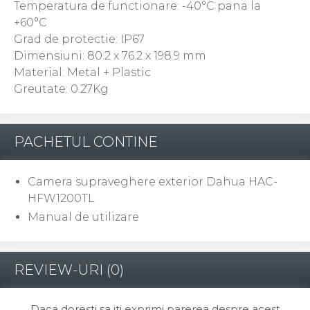
Temperatura de functionare: -40°C pana la
+60°C
Grad de protectie: IP67
Dimensiuni: 80.2 x 76.2 x 198.9 mm
Material: Metal + Plastic
Greutate: 0.27Kg
PACHETUL CONTINE
Camera supraveghere exterior Dahua HAC-
HFW1200TL
Manual de utilizare
REVIEW-URI
(0)
Daca doresti sa iti exprimi parerea despre acest