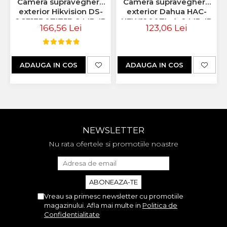
Camera supraveghere
Camera supraveghere
exterior Hikvision DS-
exterior Dahua HAC-
2CE17D0TIT5F, 2 MP, IR
HFW1200TL-A, 2 MP, IR
166,56 Lei
123,06 Lei
80 m, 3.6 mm
80 m, 3.6 mm, audio
ADAUGA IN COS
ADAUGA IN COS
NEWSLETTER
Nu rata ofertele si promotiile noastre
Vreau sa primesc newsletter cu promotiile
magazinului. Afla mai multe in
Politica de
Confidentialitate