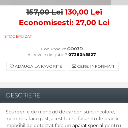
Control Acces
Automatizari porti culisante
157,00 Lei
130,00 Lei
Accesorii pentru automatizari porti
Economisesti:
27,00
Lei
culisante
Automatizari porti batante
Accesorii pentru automatizari porti
STOC EPUIZAT
batante
Automatizari usi de garaj
Cod Produs:
CO03D
Interfoane
Ai nevoie de ajutor?
0726045527
Statii De Incarcare Mașini
ADAUGA LA FAVORITE
CERE INFORMATII
Electrice
Statii de incarcare AC
Cabluri și accesorii
DESCRIERE
Scurgerile de monoxid de carbon sunt incolore,
inodore si fara gust, acest lucru facandu-le practic
imposibil de detectat fara un
aparat special
pentru