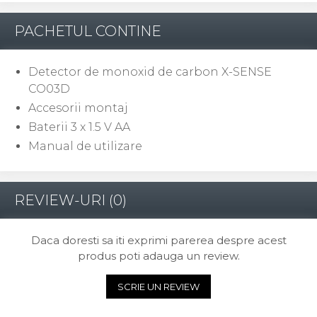
PACHETUL CONTINE
Detector de monoxid de carbon X-SENSE
CO03D
Accesorii montaj
Baterii 3 x 1.5 V AA
Manual de utilizare
REVIEW-URI
(0)
Daca doresti sa iti exprimi parerea despre acest
produs poti adauga un review.
SCRIE UN REVIEW