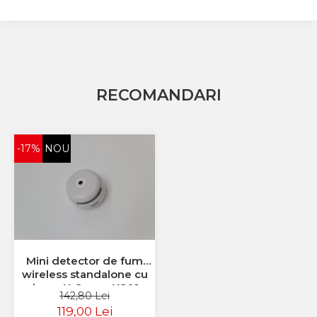
RECOMANDARI
-17%
NOU
Mini detector de fum
wireless standalone cu
sirena X-Sense XS01-
142,80 Lei
WT, Wi-Fi 2.4 GHz,
119,00 Lei
control de pe telefon, 85