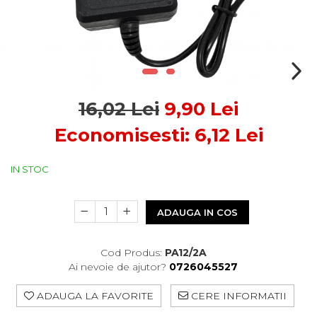
Control Acces
Automatizari porti culisante
Accesorii pentru automatizari porti
culisante
Automatizari porti batante
Accesorii pentru automatizari porti
batante
16,02 Lei
9,90 Lei
Automatizari usi de garaj
Economisesti:
6,12
Lei
Interfoane
Statii De Incarcare Mașini
Electrice
IN STOC
Statii de incarcare AC
Cabluri și accesorii
ADAUGA IN COS
Cod Produs:
PA12/2A
Ai nevoie de ajutor?
0726045527
ADAUGA LA FAVORITE
CERE INFORMATII