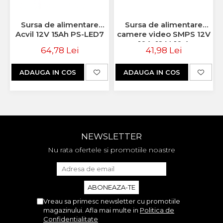
Sursa de alimentare
Sursa de alimentare
Acvil 12V 15Ah PS-LED7
camere video SMPS 12V
10A, 12 V, 10 A
64,78 Lei
41,98 Lei
ADAUGA IN COS
ADAUGA IN COS
NEWSLETTER
Nu rata ofertele si promotiile noastre
Vreau sa primesc newsletter cu promotiile
magazinului. Afla mai multe in
Politica de
Confidentialitate