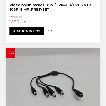
Video balun pasiv HDCVI/TVI/AHD/CVBS VTX
103P. 8 MP, PRET/SET
14,92 Lei
10,90 Lei
ADAUGA IN COS
-35%