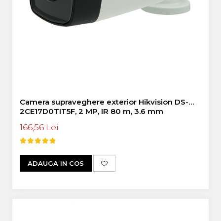
Control Acces
Automatizari porti culisante
Accesorii pentru automatizari porti
culisante
Automatizari porti batante
Accesorii pentru automatizari porti
batante
Automatizari usi de garaj
Interfoane
Camera supraveghere exterior Hikvision DS-
Statii De Incarcare Mașini
2CE17D0TIT5F, 2 MP, IR 80 m, 3.6 mm
Electrice
166,56 Lei
Statii de incarcare AC
Cabluri și accesorii
ADAUGA IN COS