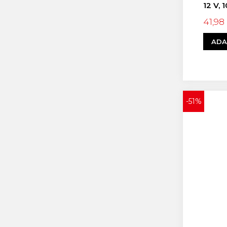
12 V, 
41,98
ADA
-51%