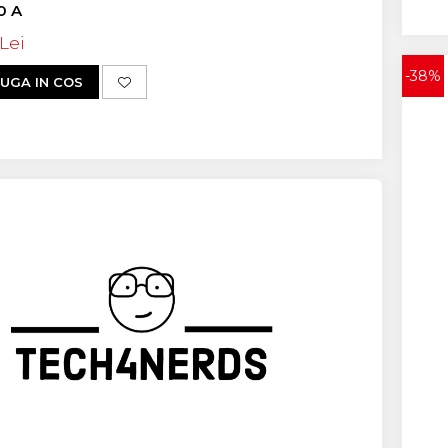
10 A
 Lei
-38%
UGA IN COS