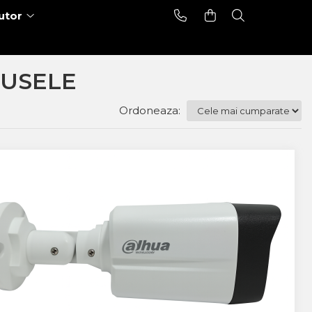
utor
USELE
Ordoneaza: