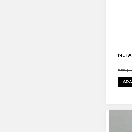
MUFA 
5,53 L
ADA