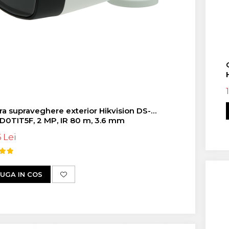
a supraveghere exterior Hikvision DS-
D0TIT5F, 2 MP, IR 80 m, 3.6 mm
6 Lei
UGA IN COS