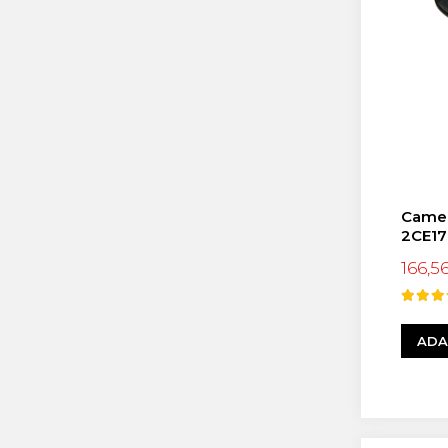
Control Acces
Automatizari porti culisante
Accesorii pentru automatizari porti
culisante
Automatizari porti batante
Accesorii pentru automatizari porti
batante
Automatizari usi de garaj
Interfoane
Statii De Incarcare Mașini
Camer
2CE17
Electrice
166,5
Statii de incarcare AC
Cabluri și accesorii
ADA