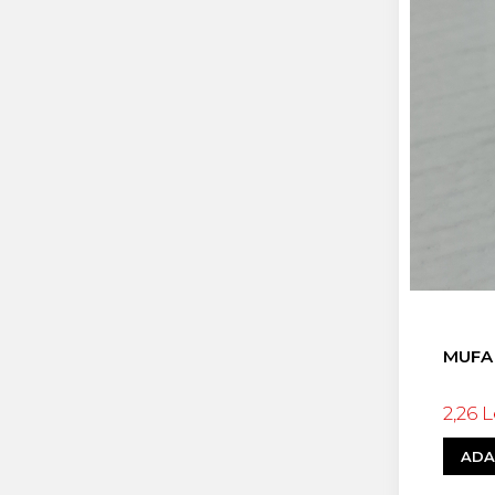
MUFA 
2,26 L
ADA