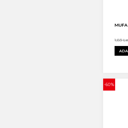
MUFA
1,83 L
ADA
-60%